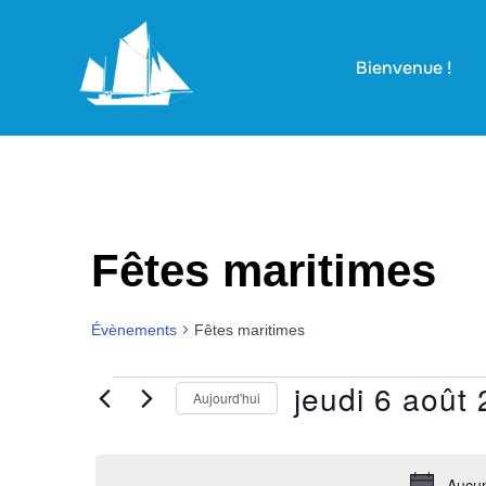
Aller
au
Bienvenue !
contenu
Fêtes maritimes
Évènements
Fêtes maritimes
jeudi 6 août
Évènements
Aujourd'hui
for
S
é
Aucun