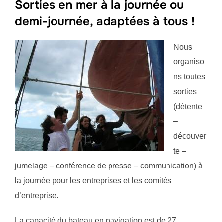
Sorties en mer à la journée ou
demi-journée, adaptées à tous !
Nous
organiso
ns toutes
sorties
(détente
–
découver
te –
jumelage – conférence de presse – communication) à
la journée pour les entreprises et les comités
d’entreprise.
La capacité du bateau en navigation est de 27