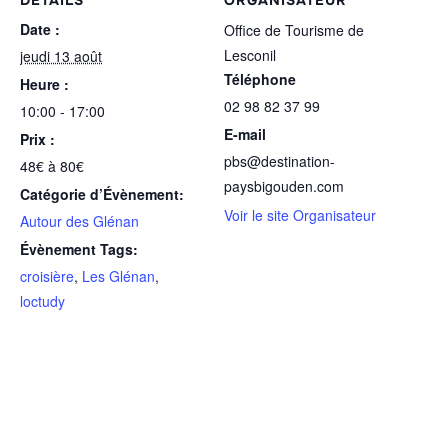
é
DÉTAILS
ORGANISATEUR
Date :
Office de Tourisme de
Lesconil
jeudi 13 août
Téléphone
Heure :
02 98 82 37 99
10:00 - 17:00
E-mail
Prix :
pbs@destination-
48€ à 80€
paysbigouden.com
Catégorie d’Évènement:
Voir le site Organisateur
Autour des Glénan
Évènement Tags:
croisière
,
Les Glénan
,
loctudy