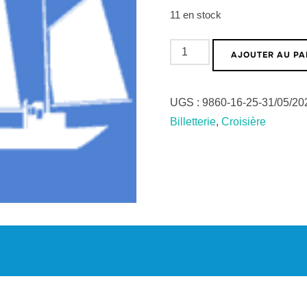
11 en stock
quantité
AJOUTER AU PA
de
25-
UGS :
9860-16-25-31/05/2
31/05/2026
Billetterie
,
Croisière
-
Scilly
-
Billet
Adulte