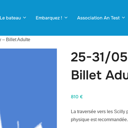
Le bateau
Embarquez !
Association An Test
 – Billet Adulte
25-31/05
Billet Ad
810
€
La traversée vers les Scill
physique est recommandée.