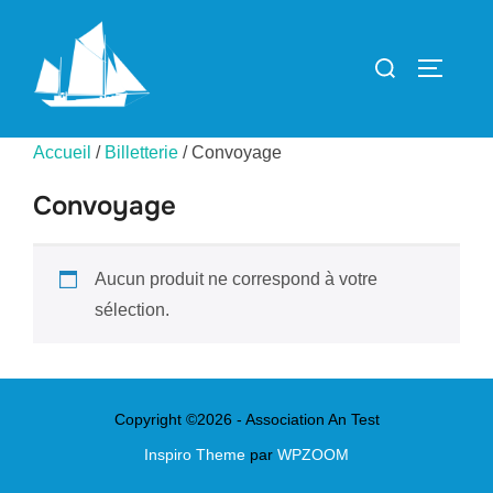
Aller
au
Rechercher :
PERMUT
contenu
Accueil
/
Billetterie
/ Convoyage
Convoyage
Aucun produit ne correspond à votre
sélection.
Copyright ©2026 - Association An Test
Inspiro Theme
par
WPZOOM